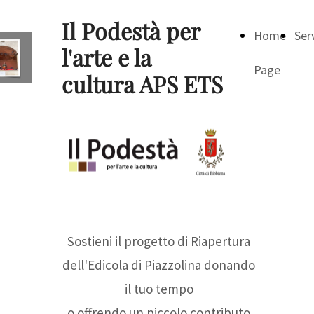
Il Podestà per
Home
Serv
l'arte e la
Page
cultura APS ETS
Sostieni il progetto di Riapertura
dell'Edicola di Piazzolina donando
il tuo tempo
o offrendo un piccolo contributo